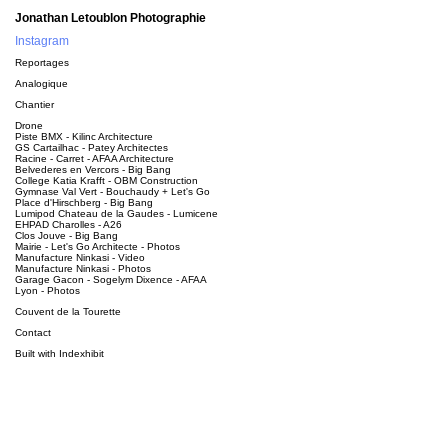
Jonathan Letoublon Photographie
Instagram
Reportages
Analogique
Chantier
Drone
Piste BMX - Kilinc Architecture
GS Cartailhac - Patey Architectes
Racine - Carret - AFAA Architecture
Belvederes en Vercors - Big Bang
College Katia Krafft - OBM Construction
Gymnase Val Vert - Bouchaudy + Let's Go
Place d'Hirschberg - Big Bang
Lumipod Chateau de la Gaudes - Lumicene
EHPAD Charolles - A26
Clos Jouve - Big Bang
Mairie - Let's Go Architecte - Photos
Manufacture Ninkasi - Video
Manufacture Ninkasi - Photos
Garage Gacon - Sogelym Dixence - AFAA
Lyon - Photos
Couvent de la Tourette
Contact
Built with
Indexhibit